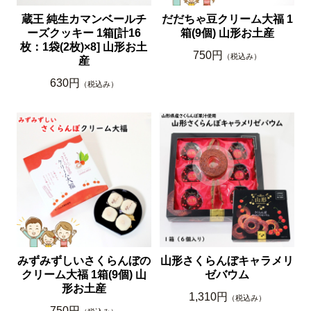
蔵王 純生カマンベールチ
だだちゃ豆クリーム大福 1
ーズクッキー 1箱[計16
箱(9個) 山形お土産
枚：1袋(2枚)×8] 山形お土
750円
（税込み）
産
630円
（税込み）
みずみずしいさくらんぼの
山形さくらんぼキャラメリ
クリーム大福 1箱(9個) 山
ゼバウム
形お土産
1,310円
（税込み）
750円