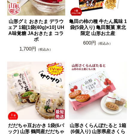
山形グミ おきたま デラウ
亀田の柿の種 牛たん風味 1
ェア 1箱[1袋(40g)×10] UH
袋(5袋入り) 亀田製菓 東北
A味覚糖 JAおきたま コラ
限定 山形お土産
ボ
600円
（税込み）
1,700円
（税込み）
だだちゃ豆おかき 1袋(6パ
山形さくらんぼたると 1箱
ック) 山形 鶴岡産だだちゃ
(6個入り) 山形県産さくら