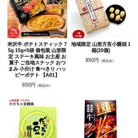
米沢牛 ポテトスティック 7
地域限定 山形方言小饅頭 1
5g 15g×5袋 個包装 山形限
箱(20個)
定 ステーキ風味 お土産 お
850円
（税込み）
菓子 ご当地スナック おつ
まみ 小分け 食べきり ハッ
ピーポテト 【A01】
650円
（税込み）