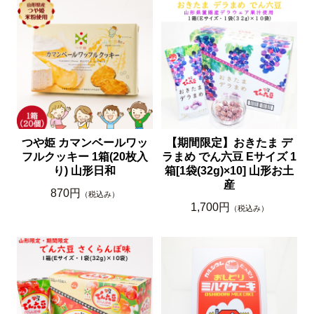
つや姫 カマンベールワッ
【期間限定】おきたま デ
フルクッキー 1箱(20枚入
ラまめ でん六豆 Eサイズ 1
り) 山形日和
箱[1袋(32g)×10] 山形お土
産
870円
（税込み）
1,700円
（税込み）