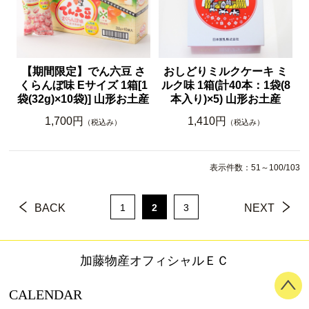
【期間限定】でん六豆 さ
おしどりミルクケーキ ミ
くらんぼ味 Eサイズ 1箱[1
ルク味 1箱(計40本：1袋(8
袋(32g)×10袋)] 山形お土産
本入り)×5) 山形お土産
1,700円
1,410円
（税込み）
（税込み）
表示件数：51～100/103
BACK
1
2
3
NEXT
加藤物産オフィシャルＥＣ
CALENDAR