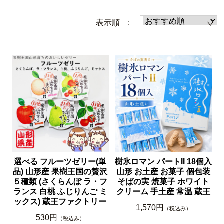
表示順 :
選べる フルーツゼリー(単
樹氷ロマン パートII 18個入
品) 山形産 果樹王国の贅沢
山形 お土産 お菓子 個包装
５種類 (さくらんぼ ラ・フ
そばの実 焼菓子 ホワイト
ランス 白桃 ふじりんご ミ
クリーム 手土産 常温 蔵王
ックス) 蔵王ファクトリー
1,570円
（税込み）
530円
（税込み）