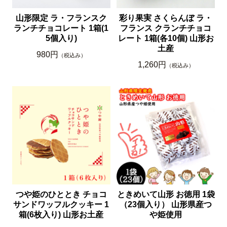
山形限定 ラ・フランスク
彩り果実 さくらんぼ ラ・
ランチチョコレート 1箱(1
フランス クランチチョコ
5個入り)
レート 1箱(各10個) 山形お
土産
980円
（税込み）
1,260円
（税込み）
つや姫のひととき チョコ
ときめいて山形 お徳用 1袋
サンドワッフルクッキー 1
（23個入り） 山形県産つ
箱(6枚入り) 山形お土産
や姫使用