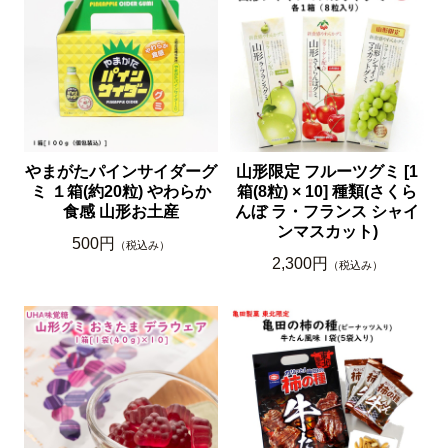
やまがたパインサイダーグ
山形限定 フルーツグミ [1
ミ １箱(約20粒) やわらか
箱(8粒) × 10] 種類(さくら
食感 山形お土産
んぼ ラ・フランス シャイ
ンマスカット)
500円
（税込み）
2,300円
（税込み）