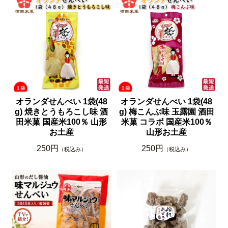
オランダせんべい 1袋(48
オランダせんべい 1袋(48
g) 焼きとうもろこし味 酒
g) 梅こんぶ味 玉露園 酒田
田米菓 国産米100％ 山形
米菓 コラボ 国産米100％
お土産
山形お土産
250円
250円
（税込み）
（税込み）