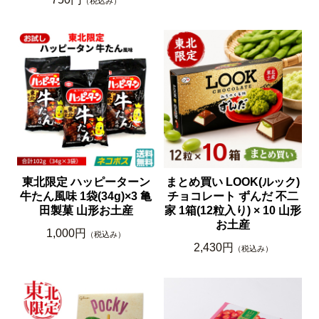
（税込み）
東北限定 ハッピーターン
まとめ買い LOOK(ルック)
牛たん風味 1袋(34g)×3 亀
チョコレート ずんだ 不二
田製菓 山形お土産
家 1箱(12粒入り) × 10 山形
お土産
1,000円
（税込み）
2,430円
（税込み）