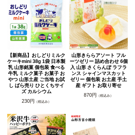
【新商品】おしどりミルク
山形きららアソート フル
ケーキmini 38g 1袋 日本製
ーツゼリー 詰め合わせ 6個
乳 山形銘菓 個包装 食べる
入 山形 さくらんぼ ラフラ
牛乳 ミルク菓子 お菓子 お
ンス シャインマスカット
やつ 山形土産 ご当地 お試
ゼリー 個包装 お土産 手土
し ばら売り ひとくちサイ
産 ギフト お取り寄せ
ズ カルシウム
870円
（税込み）
230円
（税込み）