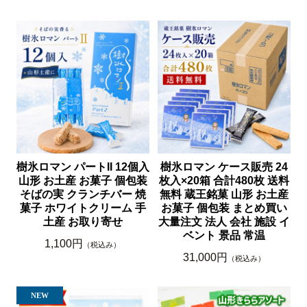
樹氷ロマン パートII 12個入
樹氷ロマン ケース販売 24
山形 お土産 お菓子 個包装
枚入×20箱 合計480枚 送料
そばの実 クランチバー 焼
無料 蔵王銘菓 山形 お土産
菓子 ホワイトクリーム 手
お菓子 個包装 まとめ買い
土産 お取り寄せ
大量注文 法人 会社 施設 イ
ベント 景品 常温
1,100円
（税込み）
31,000円
（税込み）