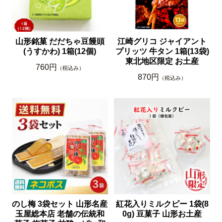
山形銘菓 だだちゃ豆饅頭
江崎グリコ ジャイアント
(うすかわ) 1箱(12個)
プリッツ 牛タン 1箱(13袋)
東北地区限定 お土産
760円
（税込み）
870円
（税込み）
のし梅 3袋セット 山形名産
紅花入りミルクピー 1袋(8
玉屋総本店 老舗の伝統和
0g) 豆菓子 山形お土産