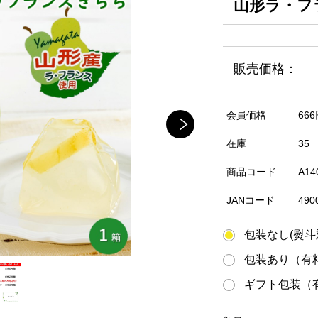
山形ラ・フラ
販売価格：
会員価格
666
在庫
35
商品コード
A14
JANコード
490
包装なし(熨斗
包装あり（有料
ギフト包装（有