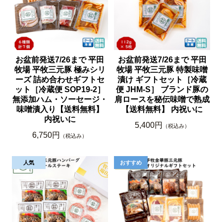
お盆前発送7/26まで 平田
お盆前発送7/26まで 平田
牧場 平牧三元豚 極みシリ
牧場 平牧三元豚 特製味噌
ーズ 詰め合わせギフトセ
漬け ギフトセット［冷蔵
ット［冷蔵便 SOP19-2］
便 JHM-S］ ブランド豚の
無添加ハム・ソーセージ・
肩ロースを秘伝味噌で熟成
味噌漬入り【送料無料】
【送料無料】 内祝いに
内祝いに
5,400円
（税込み）
6,750円
（税込み）