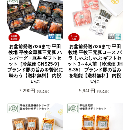
お盆前発送7/26まで 平田
お盆前発送7/26まで 平田
牧場 平牧金華豚三元豚 ハ
牧場 平牧三元豚ロース バ
ンバーグ・豚丼 ギフトセ
ラ しゃぶしゃぶ ギフトセ
ット［冷蔵便 CNS25-9］
ット 3～4人前［冷凍便 JH
ブランド豚の旨みを贅沢に
S-35］ ブランド豚の旨み
味わう【送料無料】 内祝
を堪能【送料無料】 内祝
いに
いに
7,290円
5,940円
（税込み）
（税込み）