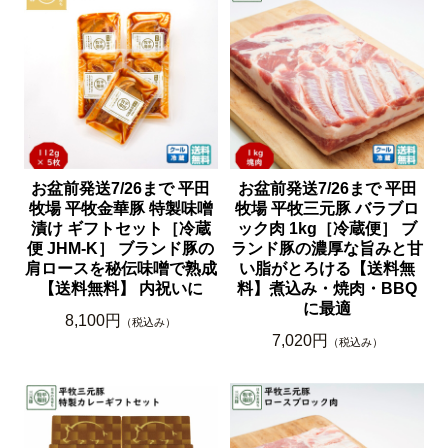
お盆前発送7/26まで 平田
お盆前発送7/26まで 平田
牧場 平牧金華豚 特製味噌
牧場 平牧三元豚 バラブロ
漬け ギフトセット［冷蔵
ック肉 1kg［冷蔵便］ ブ
便 JHM-K］ ブランド豚の
ランド豚の濃厚な旨みと甘
肩ロースを秘伝味噌で熟成
い脂がとろける【送料無
【送料無料】 内祝いに
料】煮込み・焼肉・BBQ
に最適
8,100円
（税込み）
7,020円
（税込み）