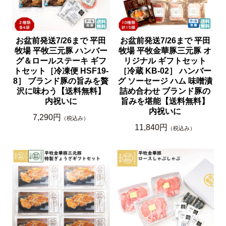
お盆前発送7/26まで 平田
お盆前発送7/26まで 平田
牧場 平牧三元豚 ハンバー
牧場 平牧金華豚三元豚 オ
グ＆ロールステーキ ギフ
リジナル ギフトセット
トセット［冷凍便 HSF19-
［冷蔵 KB-02］ ハンバー
8］ ブランド豚の旨みを贅
グ ソーセージ ハム 味噌漬
沢に味わう【送料無料】
詰め合わせ ブランド豚の
内祝いに
旨みを堪能【送料無料】
内祝いに
7,290円
（税込み）
11,840円
（税込み）