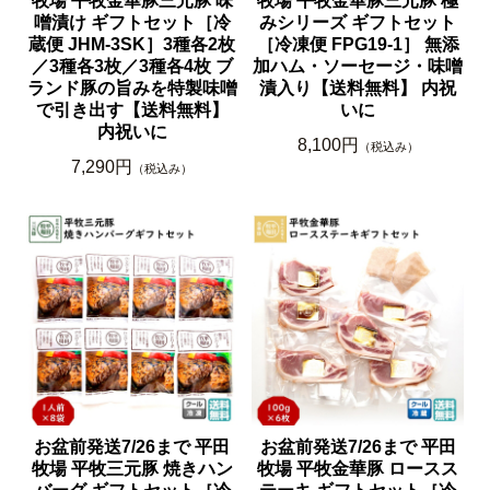
牧場 平牧金華豚三元豚 味
牧場 平牧金華豚三元豚 極
噌漬け ギフトセット［冷
みシリーズ ギフトセット
蔵便 JHM-3SK］3種各2枚
［冷凍便 FPG19-1］ 無添
／3種各3枚／3種各4枚 ブ
加ハム・ソーセージ・味噌
ランド豚の旨みを特製味噌
漬入り【送料無料】 内祝
で引き出す【送料無料】
いに
内祝いに
8,100円
（税込み）
7,290円
（税込み）
お盆前発送7/26まで 平田
お盆前発送7/26まで 平田
牧場 平牧三元豚 焼きハン
牧場 平牧金華豚 ロースス