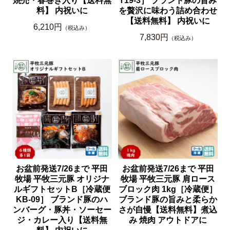
焼売・春巻き入り【送料無
T19-3］ ブランド豚の旨み
料】 内祝いに
を贅沢に味わう詰め合わせ
【送料無料】 内祝いに
6,210円
（税込み）
7,830円
（税込み）
お盆前発送7/26まで 平田
お盆前発送7/26まで 平田
牧場 平牧三元豚 オリジナ
牧場 平牧三元豚 肩ロース
ルギフトセットB［冷蔵便
ブロック肉 1kg［冷蔵便］
KB-09］ ブランド豚のハ
ブランド豚の旨みと柔らか
ンバーグ・豚丼・ソーセー
さが自慢【送料無料】煮込
ジ・カレー入り【送料無
み 焼肉 アウトドアに