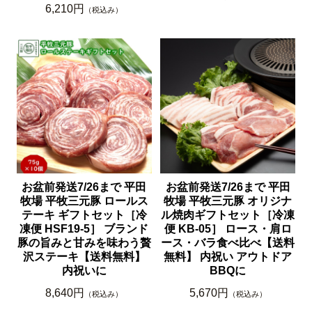
6,210円
（税込み）
お盆前発送7/26まで 平田
お盆前発送7/26まで 平田
牧場 平牧三元豚 ロールス
牧場 平牧三元豚 オリジナ
テーキ ギフトセット［冷
ル焼肉ギフトセット［冷凍
凍便 HSF19-5］ ブランド
便 KB-05］ ロース・肩ロ
豚の旨みと甘みを味わう贅
ース・バラ食べ比べ【送料
沢ステーキ【送料無料】
無料】 内祝い アウトドア
内祝いに
BBQに
8,640円
5,670円
（税込み）
（税込み）