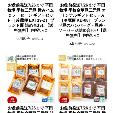
お盆前発送7/26まで 平田
お盆前発送7/26まで 平田
牧場 平牧三元豚 極みハム
牧場 平牧金華豚三元豚 オ
＆ソーセージ ギフトセッ
リジナルギフトセットA
ト ［冷蔵便 EXT19-2］ ブ
［冷蔵便 KB-08］ ブラン
ランド豚 詰め合わせ【送
ド豚のハンバーグ・豚丼・
料無料】 内祝いに
ソーセージ詰め合わせ【送
料無料】 内祝いに
6,480円
（税込み）
5,670円
（税込み）
お盆前発送7/26まで 平田
お盆前発送7/26まで 平田