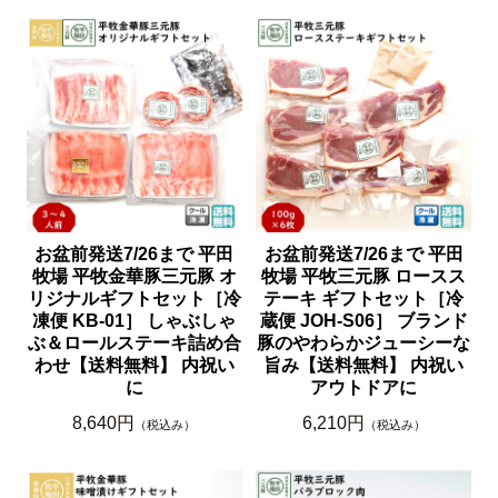
お盆前発送7/26まで 平田
お盆前発送7/26まで 平田
牧場 平牧金華豚三元豚 オ
牧場 平牧三元豚 ロースス
リジナルギフトセット［冷
テーキ ギフトセット［冷
凍便 KB-01］ しゃぶしゃ
蔵便 JOH-S06］ ブランド
ぶ＆ロールステーキ詰め合
豚のやわらかジューシーな
わせ【送料無料】 内祝い
旨み【送料無料】 内祝い
に
アウトドアに
8,640円
6,210円
（税込み）
（税込み）