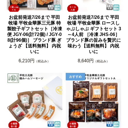
お盆前発送7/26まで 平田
お盆前発送7/26まで 平田
牧場 平牧金華豚三元豚 特
牧場 平牧金華豚 ロースし
製餃子ギフトセット［冷凍
ゃぶしゃぶ ギフトセット 3
便 JGY-06(計72個) / JGY-0
～4人前 ［冷凍 JHS-06］
8(計96個)］ ブランド豚 ぎ
ブランド豚の旨みを贅沢に
ょうざ 【送料無料】 内祝
味わう【送料無料】 内祝
いに
いに
6,210円
8,640円
（税込み）
（税込み）