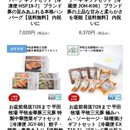
バーグ ギフトセット［冷
テーキ ギフトセット［冷
凍便 HSF19-7］ ブランド
蔵便 JOH-K06］ ブランド
豚の旨みあふれる本格ハン
豚の上品な甘みと柔らかさ
バーグ【送料無料】 内祝
を堪能【送料無料】 内祝
いに
いに
7,020円
8,370円
（税込み）
（税込み）
お盆前発送7/26まで 平田
お盆前発送7/26まで 平田
牧場 平牧金華豚三元豚 特
牧場 平牧三元豚 極みハ
製中華惣菜ギフトセット
ム・ソーセージ・味噌漬け
［冷凍便 JGY-66］ 餃子・
ギフトセット［冷蔵便 EX