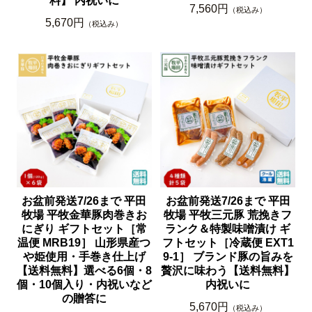
料】 内祝いに
7,560円
（税込み）
5,670円
（税込み）
お盆前発送7/26まで 平田
お盆前発送7/26まで 平田
牧場 平牧金華豚肉巻きお
牧場 平牧三元豚 荒挽きフ
にぎり ギフトセット［常
ランク＆特製味噌漬け ギ
温便 MRB19］ 山形県産つ
フトセット［冷蔵便 EXT1
や姫使用・手巻き仕上げ
9-1］ ブランド豚の旨みを
【送料無料】選べる6個・8
贅沢に味わう【送料無料】
個・10個入り・内祝いなど
内祝いに
の贈答に
5,670円
（税込み）