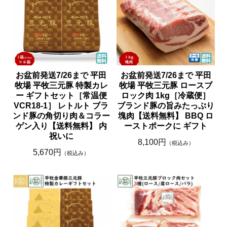
お盆前発送7/26まで 平田
お盆前発送7/26まで 平田
牧場 平牧三元豚 特製カレ
牧場 平牧三元豚 ロースブ
ー ギフトセット［常温便
ロック肉 1kg［冷蔵便］
VCR18-1］ レトルト ブラ
ブランド豚の旨みたっぷり
ンド豚の角切り肉＆コラー
塊肉【送料無料】 BBQ ロ
ゲン入り【送料無料】 内
ーストポークに ギフト
祝いに
8,100円
（税込み）
5,670円
（税込み）