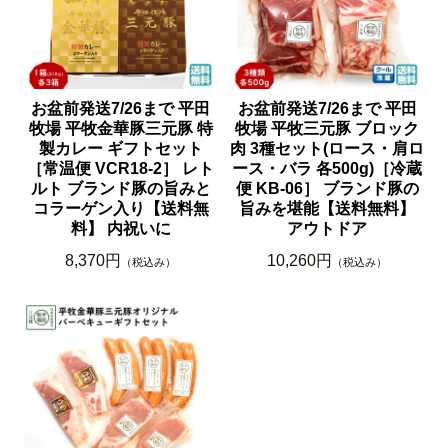
お盆前発送7/26まで 平田
お盆前発送7/26まで 平田
牧場 平牧金華豚三元豚 特
牧場 平牧三元豚 ブロック
製カレー ギフトセット
肉 3種セット(ロース・肩ロ
［常温便 VCR18-2］ レト
ース・バラ 各500g)［冷蔵
ルト ブランド豚の旨みと
便 KB-06］ ブランド豚の
コラーゲン入り【送料無
旨みを堪能【送料無料】
料】 内祝いに
アウトドア
8,370円
10,260円
（税込み）
（税込み）