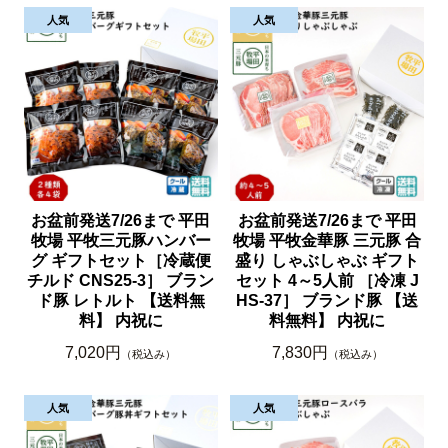
お盆前発送7/26まで 平田
お盆前発送7/26まで 平田
牧場 平牧三元豚ハンバー
牧場 平牧金華豚 三元豚 合
グ ギフトセット［冷蔵便
盛り しゃぶしゃぶ ギフト
チルド CNS25-3］ ブラン
セット 4～5人前 ［冷凍 J
ド豚 レトルト 【送料無
HS-37］ ブランド豚 【送
料】 内祝に
料無料】 内祝に
7,020円
7,830円
（税込み）
（税込み）