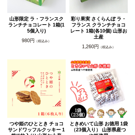
山形限定 ラ・フランスク
彩り果実 さくらんぼ ラ・
ランチチョコレート 1箱(1
フランス クランチチョコ
5個入り)
レート 1箱(各10個) 山形お
土産
980円
（税込み）
1,260円
（税込み）
つや姫のひととき チョコ
ときめいて山形 お徳用 1袋
サンドワッフルクッキー 1
（23個入り） 山形県産つ