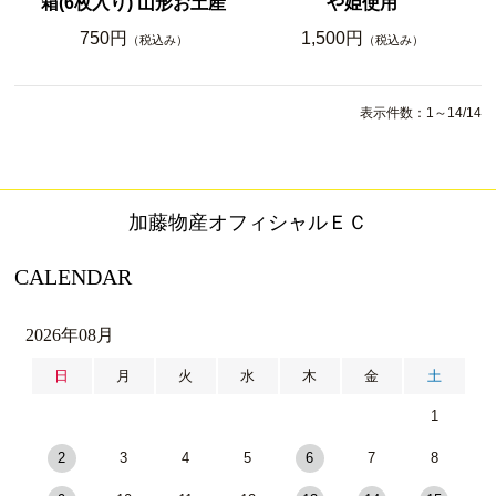
箱(6枚入り) 山形お土産
や姫使用
750円
1,500円
（税込み）
（税込み）
表示件数：1～14/14
加藤物産オフィシャルＥＣ
CALENDAR
2026年08月
日
月
火
水
木
金
土
1
2
3
4
5
6
7
8