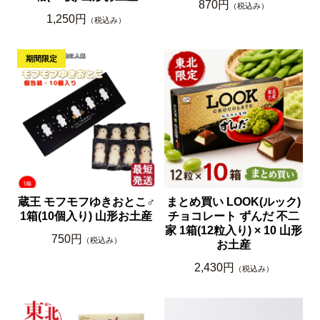
870円
（税込み）
1,250円
（税込み）
蔵王 モフモフゆきおとこ♂
まとめ買い LOOK(ルック)
1箱(10個入り) 山形お土産
チョコレート ずんだ 不二
家 1箱(12粒入り) × 10 山形
750円
（税込み）
お土産
2,430円
（税込み）