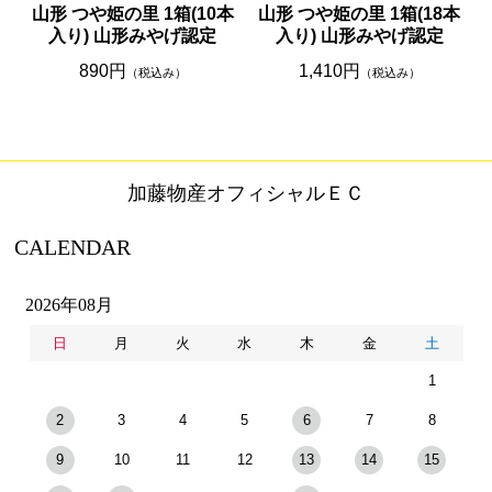
山形 つや姫の里 1箱(10本
山形 つや姫の里 1箱(18本
入り) 山形みやげ認定
入り) 山形みやげ認定
890円
1,410円
（税込み）
（税込み）
加藤物産オフィシャルＥＣ
CALENDAR
2026年08月
日
月
火
水
木
金
土
1
2
3
4
5
6
7
8
9
10
11
12
13
14
15