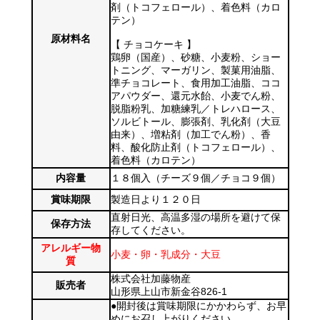
剤（トコフェロール）、着色料（カロ
テン）
原材料名
【 チョコケーキ 】
鶏卵（国産）、砂糖、小麦粉、ショー
トニング、マーガリン、製菓用油脂、
準チョコレート、食用加工油脂、ココ
アパウダー、還元水飴、小麦でん粉、
脱脂粉乳、加糖練乳／トレハロース、
ソルビトール、膨張剤、乳化剤（大豆
由来）、増粘剤（加工でん粉）、香
料、酸化防止剤（トコフェロール）、
着色料（カロテン）
内容量
１８個入（チーズ９個／チョコ９個）
賞味期限
製造日より１２０日
直射日光、高温多湿の場所を避けて保
保存方法
存してください。
アレルギー物
小麦・卵・乳成分・大豆
質
株式会社加藤物産
販売者
山形県上山市新金谷826-1
●開封後は賞味期限にかかわらず、お早
めにお召し上がりください。