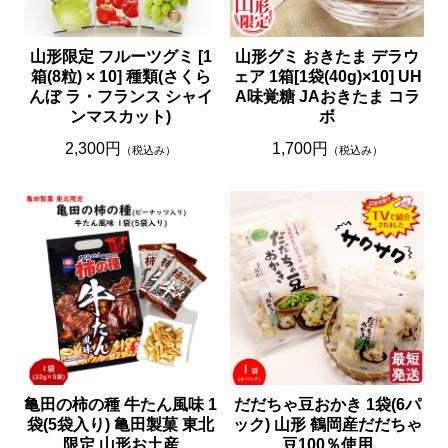
山形限定 フルーツグミ [1
山形グミ おきたま デラウ
箱(8粒) × 10] 種類(さくら
ェア 1箱[1袋(40g)×10] UH
んぼ ラ・フランス シャイ
A味覚糖 JAおきたま コラ
ンマスカット)
ボ
2,300円
1,700円
（税込み）
（税込み）
亀田の柿の種 牛たん風味 1
だだちゃ豆おかき 1袋(6パ
袋(5袋入り) 亀田製菓 東北
ック) 山形 鶴岡産だだちゃ
限定 山形お土産
豆100％使用