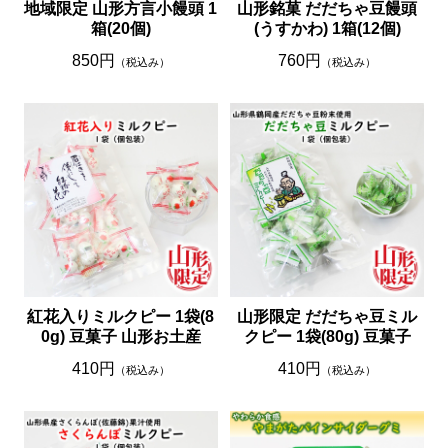
地域限定 山形方言小饅頭 1
山形銘菓 だだちゃ豆饅頭
箱(20個)
(うすかわ) 1箱(12個)
850円
760円
（税込み）
（税込み）
紅花入りミルクピー 1袋(8
山形限定 だだちゃ豆ミル
0g) 豆菓子 山形お土産
クピー 1袋(80g) 豆菓子
410円
410円
（税込み）
（税込み）