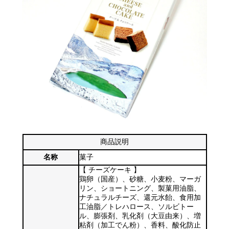
商品説明
名称
菓子
【 チーズケーキ 】
鶏卵（国産）、砂糖、小麦粉、マーガ
リン、ショートニング、製菓用油脂、
ナチュラルチーズ、還元水飴、食用加
工油脂／トレハロース、ソルビトー
ル、膨張剤、乳化剤（大豆由来）、増
粘剤（加工でん粉）、香料、酸化防止