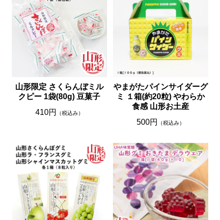
山形限定 さくらんぼミル
やまがたパインサイダーグ
クピー 1袋(80g) 豆菓子
ミ １箱(約20粒) やわらか
食感 山形お土産
410円
（税込み）
500円
（税込み）