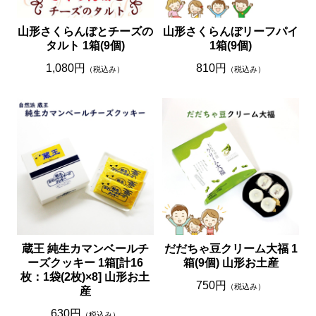
山形さくらんぼとチーズの
山形さくらんぼリーフパイ
タルト 1箱(9個)
1箱(9個)
1,080円
810円
（税込み）
（税込み）
蔵王 純生カマンベールチ
だだちゃ豆クリーム大福 1
ーズクッキー 1箱[計16
箱(9個) 山形お土産
枚：1袋(2枚)×8] 山形お土
750円
（税込み）
産
630円
（税込み）