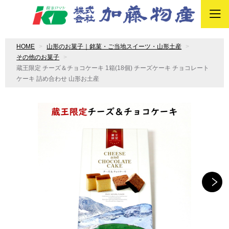
HOME
山形のお菓子｜銘菓・ご当地スイーツ・山形土産
その他のお菓子
蔵王限定 チーズ＆チョコケーキ 1箱(18個) チーズケーキ チョコレート
ケーキ 詰め合わせ 山形お土産