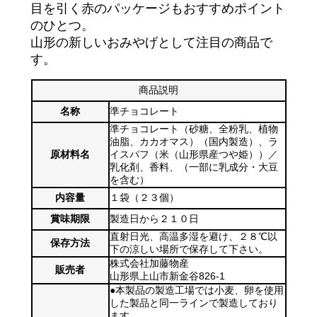
目を引く赤のパッケージもおすすめポイント
のひとつ。
山形の新しいおみやげとして注目の商品で
す。
商品説明
名称
準チョコレート
準チョコレート（砂糖、全粉乳、植物
油脂、カカオマス）（国内製造）、ラ
原材料名
イスパフ（米（山形県産つや姫））／
乳化剤、香料、（一部に乳成分・大豆
を含む）
内容量
１袋（２３個）
賞味期限
製造日から２１０日
直射日光、高温多湿を避け、２８℃以
保存方法
下の涼しい場所で保存して下さい。
株式会社加藤物産
販売者
山形県上山市新金谷826-1
●本製品の製造工場では小麦、卵を使用
した製品と同一ラインで製造しており
ます。