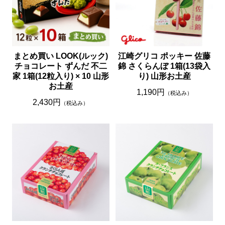
まとめ買い LOOK(ルック)
江崎グリコ ポッキー 佐藤
チョコレート ずんだ 不二
錦 さくらんぼ 1箱(13袋入
家 1箱(12粒入り) × 10 山形
り) 山形お土産
お土産
1,190円
（税込み）
2,430円
（税込み）