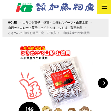
HOME
山形のお菓子｜銘菓・ご当地スイーツ・山形土産
山形チョコレート菓子｜さくらんぼ・つや姫・蔵王土産
ときめいて山形 お徳用 1袋（23個入り） 山形県産つや姫使用