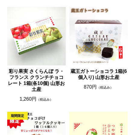
彩り果実 さくらんぼ ラ・
蔵王ガトーショコラ 1箱(6
フランス クランチチョコ
個入り) 山形お土産
レート 1箱(各10個) 山形お
870円
（税込み）
土産
1,260円
（税込み）