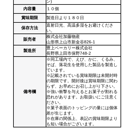
ン)
内容量
１０個
賞味期限
製造日より１８０日
直射日光、高温多湿をお避けくださ
保存方法
い。
株式会社加藤物産
販売者
山形県上山市新金谷826-1
豊上ベーカリー株式会社
製造所
長野県上田市保野748-2
※同工場内で、えび、かに、くるみ、
そば、落花生を使用した製品を製造し
ています。
※記載されている賞味期限は未開封時
の期限です。開封後は賞味期限に関わ
らず、お早めにお召し上がり下さい。
備考欄
※強い衝撃を与えるとお菓子が割れる
恐れがあります。お取扱いにご注意く
ださい。
※菓子表面のトッピングの量には個体
差が生じます。
※在庫の関係上、表記の賞味期限より
も短い場合がございます。