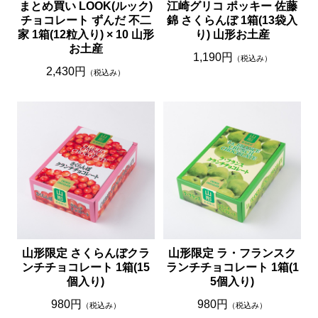
まとめ買い LOOK(ルック)
江崎グリコ ポッキー 佐藤
チョコレート ずんだ 不二
錦 さくらんぼ 1箱(13袋入
家 1箱(12粒入り) × 10 山形
り) 山形お土産
お土産
1,190円
（税込み）
2,430円
（税込み）
山形限定 さくらんぼクラ
山形限定 ラ・フランスク
ンチチョコレート 1箱(15
ランチチョコレート 1箱(1
個入り)
5個入り)
980円
980円
（税込み）
（税込み）