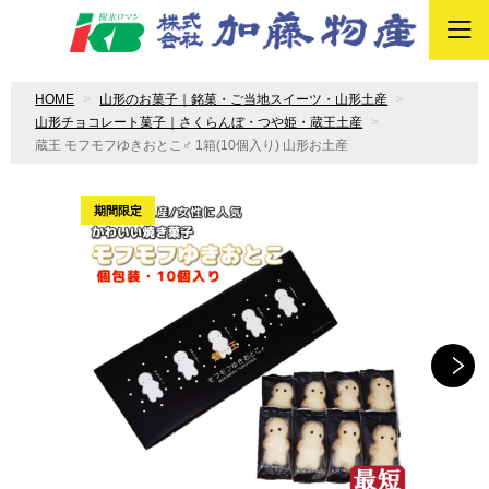
HOME
山形のお菓子｜銘菓・ご当地スイーツ・山形土産
山形チョコレート菓子｜さくらんぼ・つや姫・蔵王土産
蔵王 モフモフゆきおとこ♂ 1箱(10個入り) 山形お土産