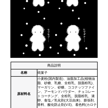
商品説明
名称
焼菓子
小麦粉(国内製造)、油脂加工品(植物油
脂、砂糖、乳糖、全粉乳、脱脂粉乳)、
マーガリン、砂糖、ココナッツファイ
ン、アーモンドパウダー、チョコレー
原材料名
トコーチング、全粉乳、脱脂粉乳、液
卵、食塩／乳化剤(大豆由来)、膨張剤、
香料、酸化防止剤(V.E)、着色料(カロテ