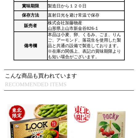
賞味期限
製造日から１２０日
保存方法
直射日光を避け常温で保存
株式会社加藤物産
販売者
山形県上山市新金谷826-1
本品は小麦、卵、くるみ、ごま、りん
ご、アーモンド、落花生を使用した製
備考欄
品と共通の設備で製造しております。
※在庫の関係上、表記の賞味期限より
も短い場合がございます。
こんな商品も買われています
RECOMMENDED ITEMS