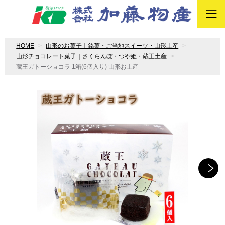
HOME
山形のお菓子｜銘菓・ご当地スイーツ・山形土産
山形チョコレート菓子｜さくらんぼ・つや姫・蔵王土産
蔵王ガトーショコラ 1箱(6個入り) 山形お土産