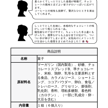
商品説明
名称
菓子
マーガリン（国内製造）、砂糖、チョ
コレートスプレッドB、準チョコレー
ト、米粉、鶏卵、乳等を主要原料とす
る食品、カラメルソース、ショートニ
原材料名
ング、ココアパウダー、卵白、食塩／
トレハロース、グリセリン、膨張剤、
乳化剤、香料、増粘多糖類、着色料
（カロテン）、（一部に乳成分・卵・
大豆を含む）
内容量
１箱（６個入り）