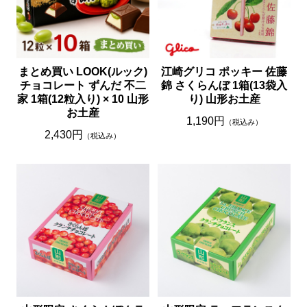
まとめ買い LOOK(ルック)
江崎グリコ ポッキー 佐藤
チョコレート ずんだ 不二
錦 さくらんぼ 1箱(13袋入
家 1箱(12粒入り) × 10 山形
り) 山形お土産
お土産
1,190円
（税込み）
2,430円
（税込み）